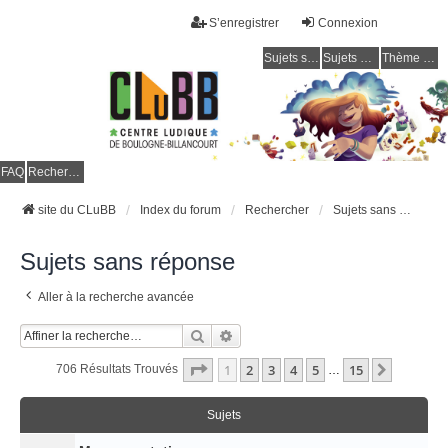
S’enregistrer
Connexion
Sujets sans réponse
Sujets actifs
Thème clair / foncé
CLuBB
FAQ
Rechercher
site du CLuBB
Index du forum
Rechercher
Sujets sans réponse
Sujets sans réponse
Aller à la recherche avancée
Rechercher
Recherche Avancée
Page
1
Sur
15
1
2
3
4
5
15
Suivant
706 Résultats Trouvés
…
Sujets