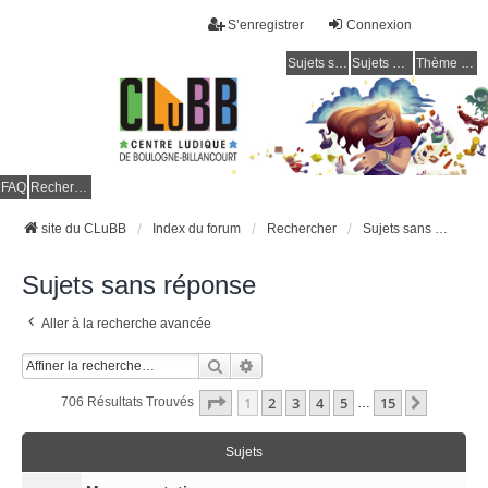
S’enregistrer
Connexion
Sujets sans réponse
Sujets actifs
Thème clair / foncé
CLuBB
FAQ
Rechercher
site du CLuBB
Index du forum
Rechercher
Sujets sans réponse
Sujets sans réponse
Aller à la recherche avancée
Rechercher
Recherche Avancée
Page
1
Sur
15
1
2
3
4
5
15
Suivant
706 Résultats Trouvés
…
Sujets