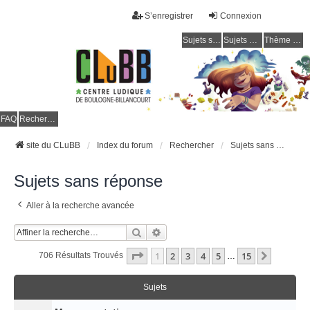
S’enregistrer
Connexion
Sujets sans réponse
Sujets actifs
Thème clair / foncé
CLuBB
FAQ
Rechercher
site du CLuBB
Index du forum
Rechercher
Sujets sans réponse
Sujets sans réponse
Aller à la recherche avancée
Rechercher
Recherche Avancée
Page
1
Sur
15
1
2
3
4
5
15
Suivant
706 Résultats Trouvés
…
Sujets