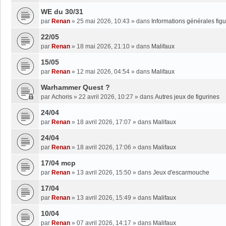
WE du 30/31
par
Renan
»
25 mai 2026, 10:43
» dans
Informations générales figu
22/05
par
Renan
»
18 mai 2026, 21:10
» dans
Malifaux
15/05
par
Renan
»
12 mai 2026, 04:54
» dans
Malifaux
Warhammer Quest ?
par
Achoris
»
22 avril 2026, 10:27
» dans
Autres jeux de figurines
24/04
par
Renan
»
18 avril 2026, 17:07
» dans
Malifaux
24/04
par
Renan
»
18 avril 2026, 17:06
» dans
Malifaux
17/04 mcp
par
Renan
»
13 avril 2026, 15:50
» dans
Jeux d'escarmouche
17/04
par
Renan
»
13 avril 2026, 15:49
» dans
Malifaux
10/04
par
Renan
»
07 avril 2026, 14:17
» dans
Malifaux