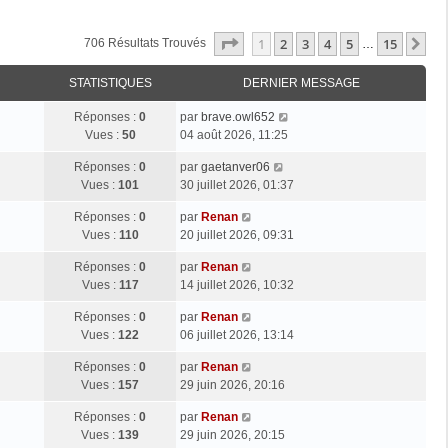
Page
1
Sur
15
1
2
3
4
5
15
Su
706 Résultats Trouvés
…
STATISTIQUES
DERNIER MESSAGE
Réponses :
0
par
brave.owl652
Vues :
50
04 août 2026, 11:25
Réponses :
0
par
gaetanver06
Vues :
101
30 juillet 2026, 01:37
Réponses :
0
par
Renan
Vues :
110
20 juillet 2026, 09:31
Réponses :
0
par
Renan
Vues :
117
14 juillet 2026, 10:32
Réponses :
0
par
Renan
Vues :
122
06 juillet 2026, 13:14
Réponses :
0
par
Renan
Vues :
157
29 juin 2026, 20:16
Réponses :
0
par
Renan
Vues :
139
29 juin 2026, 20:15