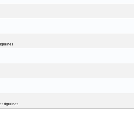
figurines
es figurines