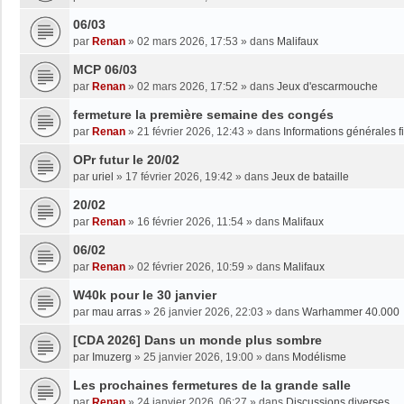
06/03
par
Renan
»
02 mars 2026, 17:53
» dans
Malifaux
MCP 06/03
par
Renan
»
02 mars 2026, 17:52
» dans
Jeux d'escarmouche
fermeture la première semaine des congés
par
Renan
»
21 février 2026, 12:43
» dans
Informations générales f
OPr futur le 20/02
par
uriel
»
17 février 2026, 19:42
» dans
Jeux de bataille
20/02
par
Renan
»
16 février 2026, 11:54
» dans
Malifaux
06/02
par
Renan
»
02 février 2026, 10:59
» dans
Malifaux
W40k pour le 30 janvier
par
mau arras
»
26 janvier 2026, 22:03
» dans
Warhammer 40.000
[CDA 2026] Dans un monde plus sombre
par
Imuzerg
»
25 janvier 2026, 19:00
» dans
Modélisme
Les prochaines fermetures de la grande salle
par
Renan
»
24 janvier 2026, 06:27
» dans
Discussions diverses