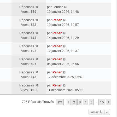
Réponses :
0
par
Fendric
Vues :
559
19 janvier 2026, 14:48
Réponses :
0
par
Renan
Vues :
582
19 janvier 2026, 12:57
Réponses :
0
par
Renan
Vues :
674
14 janvier 2026, 14:29
Réponses :
0
par
Renan
Vues :
622
12 janvier 2026, 10:37
Réponses :
0
par
Renan
Vues :
597
05 janvier 2026, 05:56
Réponses :
0
par
Renan
Vues :
643
17 décembre 2025, 05:40
Réponses :
0
par
Renan
Vues :
3992
11 décembre 2025, 05:59
Page
1
Sur
15
1
2
3
4
5
15
Su
706 Résultats Trouvés
…
Aller À