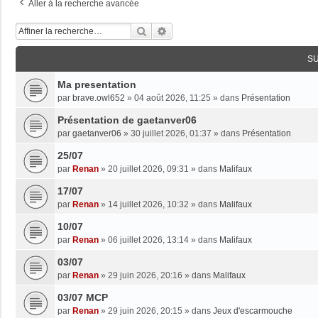
Aller à la recherche avancée
Rechercher
Recherche Avancée
S
Ma presentation
par
brave.owl652
»
04 août 2026, 11:25
» dans
Présentation
Présentation de gaetanver06
par
gaetanver06
»
30 juillet 2026, 01:37
» dans
Présentation
25/07
par
Renan
»
20 juillet 2026, 09:31
» dans
Malifaux
17/07
par
Renan
»
14 juillet 2026, 10:32
» dans
Malifaux
10/07
par
Renan
»
06 juillet 2026, 13:14
» dans
Malifaux
03/07
par
Renan
»
29 juin 2026, 20:16
» dans
Malifaux
03/07 MCP
par
Renan
»
29 juin 2026, 20:15
» dans
Jeux d'escarmouche