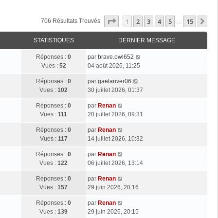
Page
1
Sur
15
1
2
3
4
5
15
Su
706 Résultats Trouvés
…
STATISTIQUES
DERNIER MESSAGE
Réponses :
0
par
brave.owl652
Vues :
52
04 août 2026, 11:25
Réponses :
0
par
gaetanver06
Vues :
102
30 juillet 2026, 01:37
Réponses :
0
par
Renan
Vues :
111
20 juillet 2026, 09:31
Réponses :
0
par
Renan
Vues :
117
14 juillet 2026, 10:32
Réponses :
0
par
Renan
Vues :
122
06 juillet 2026, 13:14
Réponses :
0
par
Renan
Vues :
157
29 juin 2026, 20:16
Réponses :
0
par
Renan
Vues :
139
29 juin 2026, 20:15