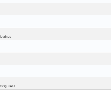
figurines
es figurines