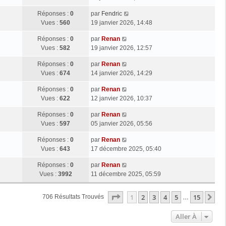
Réponses :
0
par
Fendric
Vues :
560
19 janvier 2026, 14:48
Réponses :
0
par
Renan
Vues :
582
19 janvier 2026, 12:57
Réponses :
0
par
Renan
Vues :
674
14 janvier 2026, 14:29
Réponses :
0
par
Renan
Vues :
622
12 janvier 2026, 10:37
Réponses :
0
par
Renan
Vues :
597
05 janvier 2026, 05:56
Réponses :
0
par
Renan
Vues :
643
17 décembre 2025, 05:40
Réponses :
0
par
Renan
Vues :
3992
11 décembre 2025, 05:59
Page
1
Sur
15
1
2
3
4
5
15
Su
706 Résultats Trouvés
…
Aller À