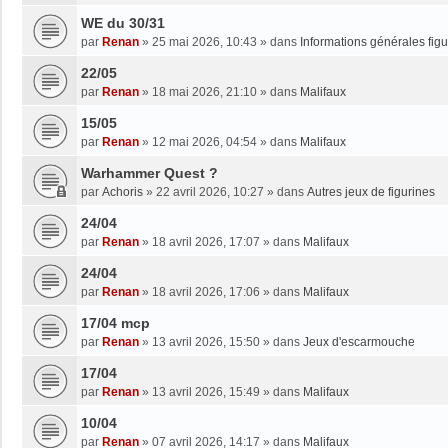
WE du 30/31
par
Renan
»
25 mai 2026, 10:43
» dans
Informations générales figu
22/05
par
Renan
»
18 mai 2026, 21:10
» dans
Malifaux
15/05
par
Renan
»
12 mai 2026, 04:54
» dans
Malifaux
Warhammer Quest ?
par
Achoris
»
22 avril 2026, 10:27
» dans
Autres jeux de figurines
24/04
par
Renan
»
18 avril 2026, 17:07
» dans
Malifaux
24/04
par
Renan
»
18 avril 2026, 17:06
» dans
Malifaux
17/04 mcp
par
Renan
»
13 avril 2026, 15:50
» dans
Jeux d'escarmouche
17/04
par
Renan
»
13 avril 2026, 15:49
» dans
Malifaux
10/04
par
Renan
»
07 avril 2026, 14:17
» dans
Malifaux