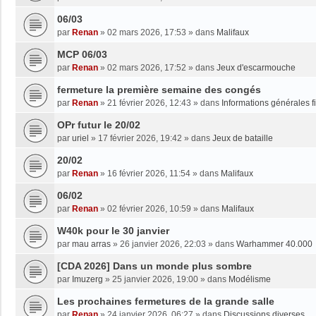
06/03
par
Renan
»
02 mars 2026, 17:53
» dans
Malifaux
MCP 06/03
par
Renan
»
02 mars 2026, 17:52
» dans
Jeux d'escarmouche
fermeture la première semaine des congés
par
Renan
»
21 février 2026, 12:43
» dans
Informations générales f
OPr futur le 20/02
par
uriel
»
17 février 2026, 19:42
» dans
Jeux de bataille
20/02
par
Renan
»
16 février 2026, 11:54
» dans
Malifaux
06/02
par
Renan
»
02 février 2026, 10:59
» dans
Malifaux
W40k pour le 30 janvier
par
mau arras
»
26 janvier 2026, 22:03
» dans
Warhammer 40.000
[CDA 2026] Dans un monde plus sombre
par
Imuzerg
»
25 janvier 2026, 19:00
» dans
Modélisme
Les prochaines fermetures de la grande salle
par
Renan
»
24 janvier 2026, 06:27
» dans
Discussions diverses