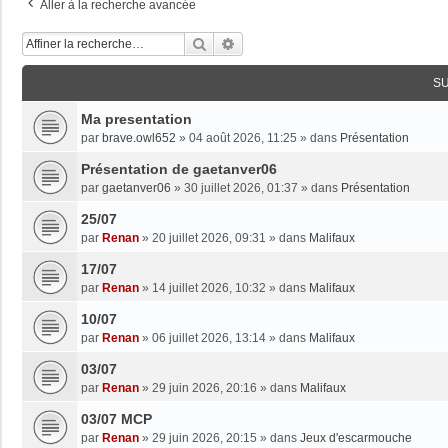
Aller à la recherche avancée
Rechercher
Recherche Avancée
S
Ma presentation
par
brave.owl652
»
04 août 2026, 11:25
» dans
Présentation
Présentation de gaetanver06
par
gaetanver06
»
30 juillet 2026, 01:37
» dans
Présentation
25/07
par
Renan
»
20 juillet 2026, 09:31
» dans
Malifaux
17/07
par
Renan
»
14 juillet 2026, 10:32
» dans
Malifaux
10/07
par
Renan
»
06 juillet 2026, 13:14
» dans
Malifaux
03/07
par
Renan
»
29 juin 2026, 20:16
» dans
Malifaux
03/07 MCP
par
Renan
»
29 juin 2026, 20:15
» dans
Jeux d'escarmouche