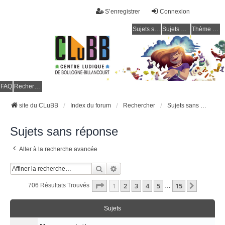
S’enregistrer
Connexion
Sujets sans réponse
Sujets actifs
Thème clair / foncé
CLuBB
FAQ
Rechercher
site du CLuBB
Index du forum
Rechercher
Sujets sans réponse
Sujets sans réponse
Aller à la recherche avancée
Rechercher
Recherche Avancée
Page
1
Sur
15
1
2
3
4
5
15
Suivant
706 Résultats Trouvés
…
Sujets