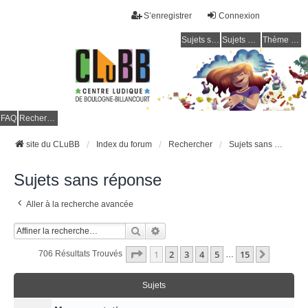
S’enregistrer
Connexion
Sujets sans réponse
Sujets actifs
Thème clair / foncé
CLuBB
FAQ
Rechercher
site du CLuBB
Index du forum
Rechercher
Sujets sans réponse
Sujets sans réponse
Aller à la recherche avancée
Rechercher
Recherche Avancée
Page
1
Sur
15
1
2
3
4
5
15
Suivant
706 Résultats Trouvés
…
Sujets