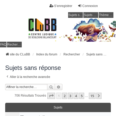
S’enregistrer
Connexion
Sujets sans réponse
Sujets actifs
Thème clair / foncé
CLuBB
FAQ
Rechercher
site du CLuBB
Index du forum
Rechercher
Sujets sans réponse
Sujets sans réponse
Aller à la recherche avancée
Rechercher
Recherche Avancée
Page
1
Sur
15
1
2
3
4
5
15
Suivant
706 Résultats Trouvés
…
Sujets