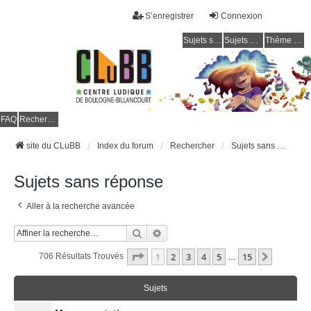
S’enregistrer
Connexion
Sujets sans réponse
Sujets actifs
Thème clair / foncé
CLuBB
FAQ
Rechercher
site du CLuBB
Index du forum
Rechercher
Sujets sans réponse
Sujets sans réponse
Aller à la recherche avancée
Rechercher
Recherche Avancée
Page
1
Sur
15
1
2
3
4
5
15
Suivant
706 Résultats Trouvés
…
Sujets