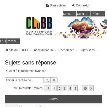
S’enregistrer
Connexion
Sujets sans réponse
Sujets actifs
Thème clair / foncé
CLuBB
FAQ
Rechercher
site du CLuBB
Index du forum
Rechercher
Sujets sans réponse
Sujets sans réponse
Aller à la recherche avancée
Rechercher
Recherche Avancée
Page
1
Sur
15
1
2
3
4
5
15
Suivant
706 Résultats Trouvés
…
Sujets