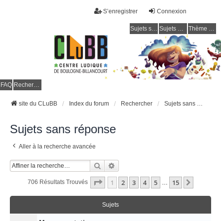
S’enregistrer
Connexion
Sujets sans réponse
Sujets actifs
Thème clair / foncé
CLuBB
FAQ
Rechercher
site du CLuBB
Index du forum
Rechercher
Sujets sans réponse
Sujets sans réponse
Aller à la recherche avancée
Rechercher
Recherche Avancée
Page
1
Sur
15
1
2
3
4
5
15
Suivant
706 Résultats Trouvés
…
Sujets