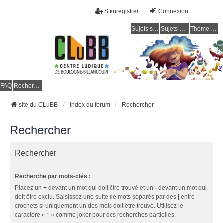
S’enregistrer
Connexion
Sujets sans réponse
Sujets actifs
Thème clair / foncé
CLuBB
FAQ
Rechercher
site du CLuBB
Index du forum
Rechercher
Rechercher
Rechercher
Recherche par mots-clés :
Placez un
+
devant un mot qui doit être trouvé et un
-
devant un mot qui
doit être exclu. Saisissez une suite de mots séparés par des
|
entre
crochets si uniquement un des mots doit être trouvé. Utilisez le
caractère « * » comme joker pour des recherches partielles.