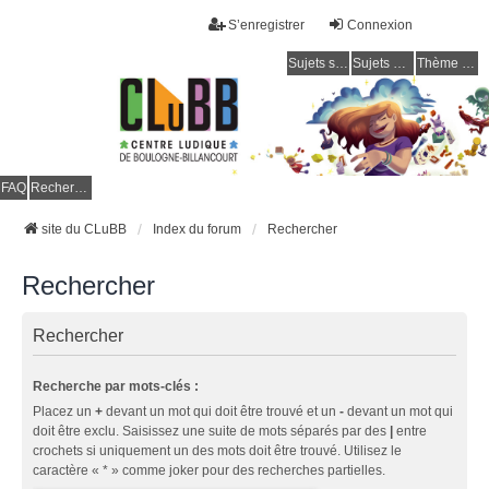
S’enregistrer
Connexion
Sujets sans réponse
Sujets actifs
Thème clair / foncé
CLuBB
FAQ
Rechercher
site du CLuBB
Index du forum
Rechercher
Rechercher
Rechercher
Recherche par mots-clés :
Placez un
+
devant un mot qui doit être trouvé et un
-
devant un mot qui
doit être exclu. Saisissez une suite de mots séparés par des
|
entre
crochets si uniquement un des mots doit être trouvé. Utilisez le
caractère « * » comme joker pour des recherches partielles.