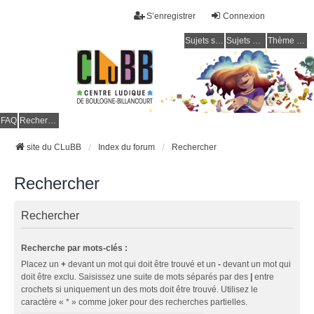
S’enregistrer
Connexion
Sujets sans réponse
Sujets actifs
Thème clair / foncé
CLuBB
FAQ
Rechercher
site du CLuBB
Index du forum
Rechercher
Rechercher
Rechercher
Recherche par mots-clés :
Placez un
+
devant un mot qui doit être trouvé et un
-
devant un mot qui
doit être exclu. Saisissez une suite de mots séparés par des
|
entre
crochets si uniquement un des mots doit être trouvé. Utilisez le
caractère « * » comme joker pour des recherches partielles.