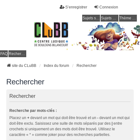
S’enregistrer
Connexion
Sujets sans réponse
Sujets actifs
Thème clair / foncé
CLuBB
FAQ
Rechercher
site du CLuBB
Index du forum
Rechercher
Rechercher
Rechercher
Recherche par mots-clés :
Placez un
+
devant un mot qui doit être trouvé et un
-
devant un mot qui
doit être exclu. Saisissez une suite de mots séparés par des
|
entre
crochets si uniquement un des mots doit être trouvé. Utilisez le
caractère « * » comme joker pour des recherches partielles.