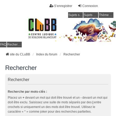
S’enregistrer
Connexion
Sujets sans réponse
Sujets actifs
Thème clair / foncé
CLuBB
FAQ
Rechercher
site du CLuBB
Index du forum
Rechercher
Rechercher
Rechercher
Recherche par mots-clés :
Placez un
+
devant un mot qui doit être trouvé et un
-
devant un mot qui
doit être exclu. Saisissez une suite de mots séparés par des
|
entre
crochets si uniquement un des mots doit être trouvé. Utilisez le
caractère « * » comme joker pour des recherches partielles.