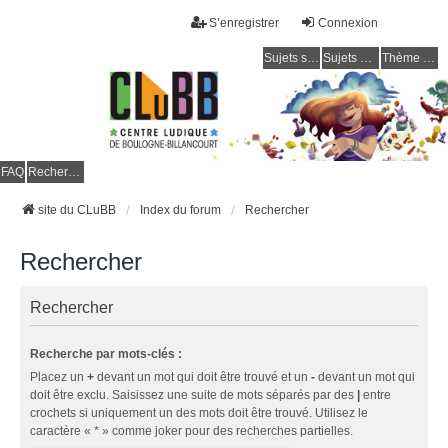
S’enregistrer
Connexion
Sujets sans réponse
Sujets actifs
Thème clair / foncé
CLuBB
FAQ
Rechercher
site du CLuBB
Index du forum
Rechercher
Rechercher
Rechercher
Recherche par mots-clés :
Placez un
+
devant un mot qui doit être trouvé et un
-
devant un mot qui
doit être exclu. Saisissez une suite de mots séparés par des
|
entre
crochets si uniquement un des mots doit être trouvé. Utilisez le
caractère « * » comme joker pour des recherches partielles.