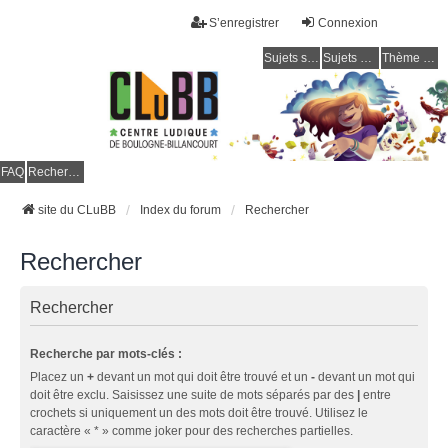
S’enregistrer
Connexion
Sujets sans réponse
Sujets actifs
Thème clair / foncé
CLuBB
FAQ
Rechercher
site du CLuBB
Index du forum
Rechercher
Rechercher
Rechercher
Recherche par mots-clés :
Placez un
+
devant un mot qui doit être trouvé et un
-
devant un mot qui
doit être exclu. Saisissez une suite de mots séparés par des
|
entre
crochets si uniquement un des mots doit être trouvé. Utilisez le
caractère « * » comme joker pour des recherches partielles.