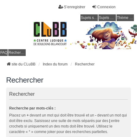
S’enregistrer
Connexion
Sujets sans réponse
Sujets actifs
Thème clair / foncé
CLuBB
FAQ
Rechercher
site du CLuBB
Index du forum
Rechercher
Rechercher
Rechercher
Recherche par mots-clés :
Placez un
+
devant un mot qui doit être trouvé et un
-
devant un mot qui
doit être exclu. Saisissez une suite de mots séparés par des
|
entre
crochets si uniquement un des mots doit être trouvé. Utilisez le
caractère « * » comme joker pour des recherches partielles.