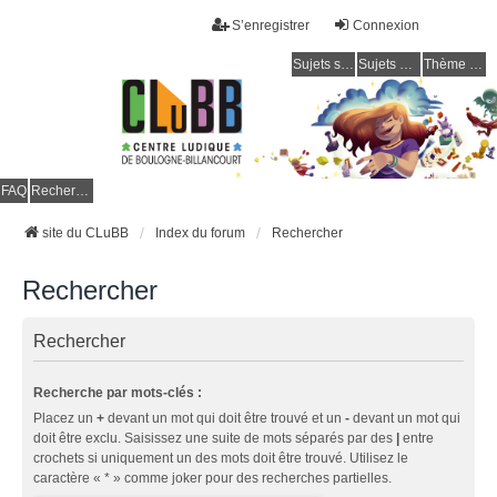
S’enregistrer
Connexion
Sujets sans réponse
Sujets actifs
Thème clair / foncé
CLuBB
FAQ
Rechercher
site du CLuBB
Index du forum
Rechercher
Rechercher
Rechercher
Recherche par mots-clés :
Placez un
+
devant un mot qui doit être trouvé et un
-
devant un mot qui
doit être exclu. Saisissez une suite de mots séparés par des
|
entre
crochets si uniquement un des mots doit être trouvé. Utilisez le
caractère « * » comme joker pour des recherches partielles.