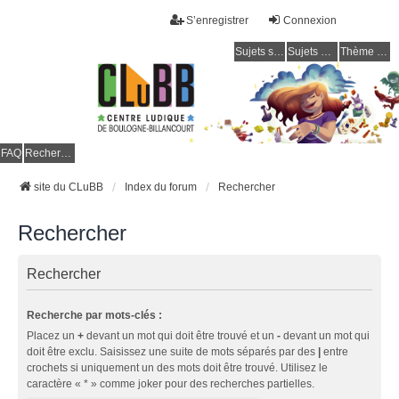
S’enregistrer
Connexion
Sujets sans réponse
Sujets actifs
Thème clair / foncé
CLuBB
FAQ
Rechercher
site du CLuBB
Index du forum
Rechercher
Rechercher
Rechercher
Recherche par mots-clés :
Placez un
+
devant un mot qui doit être trouvé et un
-
devant un mot qui
doit être exclu. Saisissez une suite de mots séparés par des
|
entre
crochets si uniquement un des mots doit être trouvé. Utilisez le
caractère « * » comme joker pour des recherches partielles.