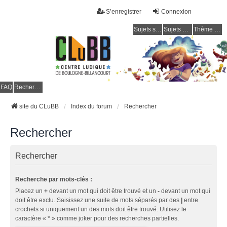
S’enregistrer
Connexion
Sujets sans réponse
Sujets actifs
Thème clair / foncé
CLuBB
FAQ
Rechercher
site du CLuBB
Index du forum
Rechercher
Rechercher
Rechercher
Recherche par mots-clés :
Placez un
+
devant un mot qui doit être trouvé et un
-
devant un mot qui
doit être exclu. Saisissez une suite de mots séparés par des
|
entre
crochets si uniquement un des mots doit être trouvé. Utilisez le
caractère « * » comme joker pour des recherches partielles.