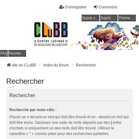
S’enregistrer
Connexion
Sujets sans réponse
Sujets actifs
Thème clair / foncé
CLuBB
FAQ
Rechercher
site du CLuBB
Index du forum
Rechercher
Rechercher
Rechercher
Recherche par mots-clés :
Placez un
+
devant un mot qui doit être trouvé et un
-
devant un mot qui
doit être exclu. Saisissez une suite de mots séparés par des
|
entre
crochets si uniquement un des mots doit être trouvé. Utilisez le
caractère « * » comme joker pour des recherches partielles.