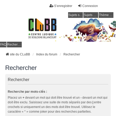
S’enregistrer
Connexion
Sujets sans réponse
Sujets actifs
Thème clair / foncé
CLuBB
FAQ
Rechercher
site du CLuBB
Index du forum
Rechercher
Rechercher
Rechercher
Recherche par mots-clés :
Placez un
+
devant un mot qui doit être trouvé et un
-
devant un mot qui
doit être exclu. Saisissez une suite de mots séparés par des
|
entre
crochets si uniquement un des mots doit être trouvé. Utilisez le
caractère « * » comme joker pour des recherches partielles.