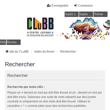
S’enregistrer
Connexion
Sujets sans réponse
Sujets actifs
Thème clair / foncé
CLuBB
FAQ
Rechercher
site du CLuBB
Index du forum
Rechercher
Rechercher
Rechercher
Recherche par mots-clés :
Placez un
+
devant un mot qui doit être trouvé et un
-
devant un mot qui
doit être exclu. Saisissez une suite de mots séparés par des
|
entre
crochets si uniquement un des mots doit être trouvé. Utilisez le
caractère « * » comme joker pour des recherches partielles.