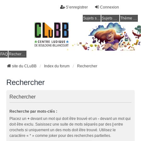
S’enregistrer
Connexion
Sujets sans réponse
Sujets actifs
Thème clair / foncé
CLuBB
FAQ
Rechercher
site du CLuBB
Index du forum
Rechercher
Rechercher
Rechercher
Recherche par mots-clés :
Placez un
+
devant un mot qui doit être trouvé et un
-
devant un mot qui
doit être exclu. Saisissez une suite de mots séparés par des
|
entre
crochets si uniquement un des mots doit être trouvé. Utilisez le
caractère « * » comme joker pour des recherches partielles.