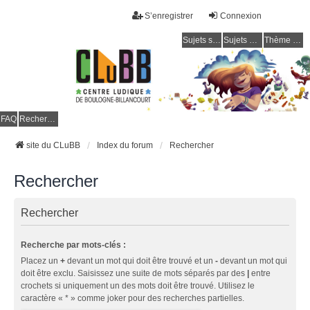
S’enregistrer
Connexion
Sujets sans réponse
Sujets actifs
Thème clair / foncé
CLuBB
FAQ
Rechercher
site du CLuBB
Index du forum
Rechercher
Rechercher
Rechercher
Recherche par mots-clés :
Placez un
+
devant un mot qui doit être trouvé et un
-
devant un mot qui
doit être exclu. Saisissez une suite de mots séparés par des
|
entre
crochets si uniquement un des mots doit être trouvé. Utilisez le
caractère « * » comme joker pour des recherches partielles.