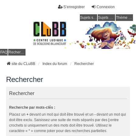
S’enregistrer
Connexion
Sujets sans réponse
Sujets actifs
Thème clair / foncé
CLuBB
FAQ
Rechercher
site du CLuBB
Index du forum
Rechercher
Rechercher
Rechercher
Recherche par mots-clés :
Placez un
+
devant un mot qui doit être trouvé et un
-
devant un mot qui
doit être exclu. Saisissez une suite de mots séparés par des
|
entre
crochets si uniquement un des mots doit être trouvé. Utilisez le
caractère « * » comme joker pour des recherches partielles.