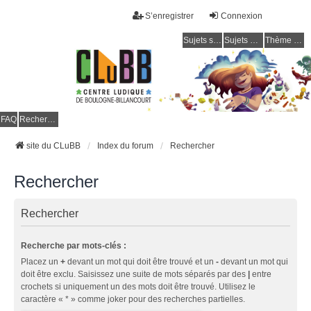
S’enregistrer
Connexion
Sujets sans réponse
Sujets actifs
Thème clair / foncé
CLuBB
FAQ
Rechercher
site du CLuBB
Index du forum
Rechercher
Rechercher
Rechercher
Recherche par mots-clés :
Placez un
+
devant un mot qui doit être trouvé et un
-
devant un mot qui
doit être exclu. Saisissez une suite de mots séparés par des
|
entre
crochets si uniquement un des mots doit être trouvé. Utilisez le
caractère « * » comme joker pour des recherches partielles.