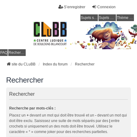
S’enregistrer
Connexion
Sujets sans réponse
Sujets actifs
Thème clair / foncé
CLuBB
FAQ
Rechercher
site du CLuBB
Index du forum
Rechercher
Rechercher
Rechercher
Recherche par mots-clés :
Placez un
+
devant un mot qui doit être trouvé et un
-
devant un mot qui
doit être exclu. Saisissez une suite de mots séparés par des
|
entre
crochets si uniquement un des mots doit être trouvé. Utilisez le
caractère « * » comme joker pour des recherches partielles.