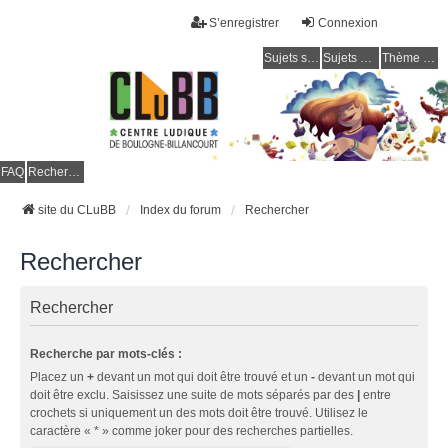
S’enregistrer
Connexion
Sujets sans réponse
Sujets actifs
Thème clair / foncé
CLuBB
FAQ
Rechercher
site du CLuBB
Index du forum
Rechercher
Rechercher
Rechercher
Recherche par mots-clés :
Placez un
+
devant un mot qui doit être trouvé et un
-
devant un mot qui
doit être exclu. Saisissez une suite de mots séparés par des
|
entre
crochets si uniquement un des mots doit être trouvé. Utilisez le
caractère « * » comme joker pour des recherches partielles.