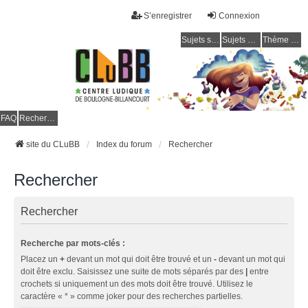
S’enregistrer
Connexion
Sujets sans réponse
Sujets actifs
Thème clair / foncé
CLuBB
FAQ
Rechercher
site du CLuBB
Index du forum
Rechercher
Rechercher
Rechercher
Recherche par mots-clés :
Placez un
+
devant un mot qui doit être trouvé et un
-
devant un mot qui
doit être exclu. Saisissez une suite de mots séparés par des
|
entre
crochets si uniquement un des mots doit être trouvé. Utilisez le
caractère « * » comme joker pour des recherches partielles.