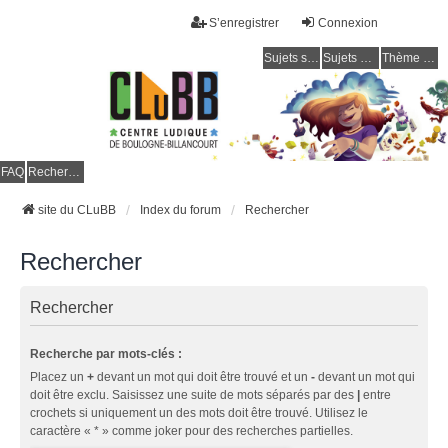
S’enregistrer
Connexion
Sujets sans réponse
Sujets actifs
Thème clair / foncé
CLuBB
FAQ
Rechercher
site du CLuBB
Index du forum
Rechercher
Rechercher
Rechercher
Recherche par mots-clés :
Placez un
+
devant un mot qui doit être trouvé et un
-
devant un mot qui
doit être exclu. Saisissez une suite de mots séparés par des
|
entre
crochets si uniquement un des mots doit être trouvé. Utilisez le
caractère « * » comme joker pour des recherches partielles.