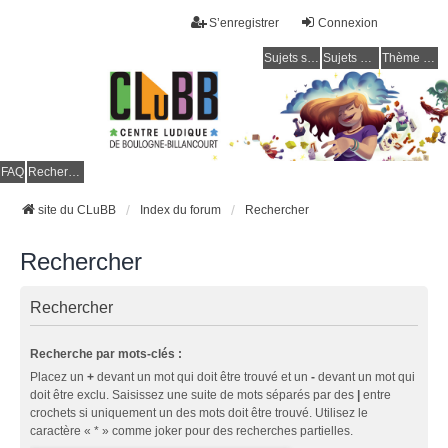
S’enregistrer
Connexion
Sujets sans réponse
Sujets actifs
Thème clair / foncé
CLuBB
FAQ
Rechercher
site du CLuBB
Index du forum
Rechercher
Rechercher
Rechercher
Recherche par mots-clés :
Placez un
+
devant un mot qui doit être trouvé et un
-
devant un mot qui
doit être exclu. Saisissez une suite de mots séparés par des
|
entre
crochets si uniquement un des mots doit être trouvé. Utilisez le
caractère « * » comme joker pour des recherches partielles.