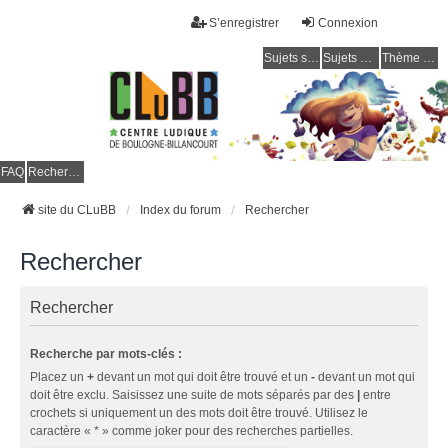
S’enregistrer
Connexion
Sujets sans réponse
Sujets actifs
Thème clair / foncé
CLuBB
FAQ
Rechercher
site du CLuBB
Index du forum
Rechercher
Rechercher
Rechercher
Recherche par mots-clés :
Placez un
+
devant un mot qui doit être trouvé et un
-
devant un mot qui
doit être exclu. Saisissez une suite de mots séparés par des
|
entre
crochets si uniquement un des mots doit être trouvé. Utilisez le
caractère « * » comme joker pour des recherches partielles.