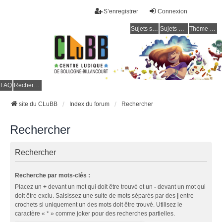
S’enregistrer
Connexion
Sujets sans réponse
Sujets actifs
Thème clair / foncé
CLuBB
FAQ
Rechercher
site du CLuBB
Index du forum
Rechercher
Rechercher
Rechercher
Recherche par mots-clés :
Placez un
+
devant un mot qui doit être trouvé et un
-
devant un mot qui
doit être exclu. Saisissez une suite de mots séparés par des
|
entre
crochets si uniquement un des mots doit être trouvé. Utilisez le
caractère « * » comme joker pour des recherches partielles.