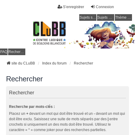
S’enregistrer
Connexion
Sujets sans réponse
Sujets actifs
Thème clair / foncé
CLuBB
FAQ
Rechercher
site du CLuBB
Index du forum
Rechercher
Rechercher
Rechercher
Recherche par mots-clés :
Placez un
+
devant un mot qui doit être trouvé et un
-
devant un mot qui
doit être exclu. Saisissez une suite de mots séparés par des
|
entre
crochets si uniquement un des mots doit être trouvé. Utilisez le
caractère « * » comme joker pour des recherches partielles.