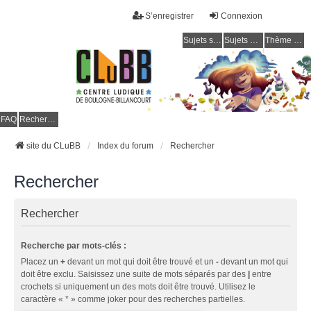
S’enregistrer
Connexion
Sujets sans réponse
Sujets actifs
Thème clair / foncé
CLuBB
FAQ
Rechercher
site du CLuBB
Index du forum
Rechercher
Rechercher
Rechercher
Recherche par mots-clés :
Placez un
+
devant un mot qui doit être trouvé et un
-
devant un mot qui
doit être exclu. Saisissez une suite de mots séparés par des
|
entre
crochets si uniquement un des mots doit être trouvé. Utilisez le
caractère « * » comme joker pour des recherches partielles.