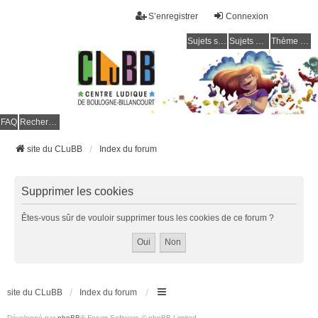
S’enregistrer
Connexion
Sujets sans réponse
Sujets actifs
Thème clair / foncé
CLuBB
FAQ
Rechercher
site du CLuBB
Index du forum
Supprimer les cookies
Êtes-vous sûr de vouloir supprimer tous les cookies de ce forum ?
site du CLuBB
Index du forum
Développé par
phpBB
® Forum Software © phpBB Limited