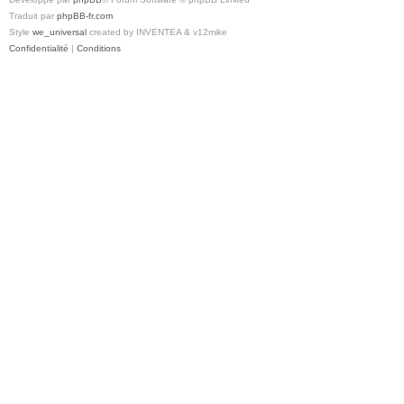
Traduit par
phpBB-fr.com
Style
we_universal
created by INVENTEA & v12mike
Confidentialité
|
Conditions