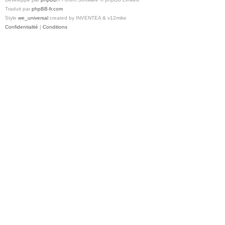
Traduit par
phpBB-fr.com
Style
we_universal
created by INVENTEA & v12mike
Confidentialité
|
Conditions