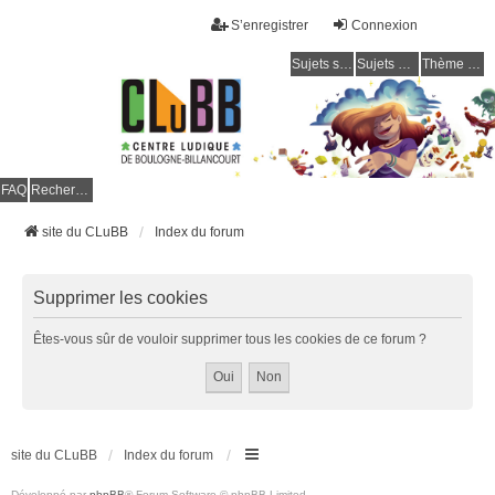
S’enregistrer
Connexion
Sujets sans réponse
Sujets actifs
Thème clair / foncé
CLuBB
FAQ
Rechercher
site du CLuBB
Index du forum
Supprimer les cookies
Êtes-vous sûr de vouloir supprimer tous les cookies de ce forum ?
site du CLuBB
Index du forum
Développé par
phpBB
® Forum Software © phpBB Limited