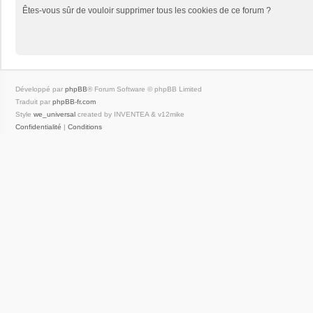
Êtes-vous sûr de vouloir supprimer tous les cookies de ce forum ?
Développé par
phpBB
® Forum Software © phpBB Limited
Traduit par
phpBB-fr.com
Style
we_universal
created by INVENTEA & v12mike
Confidentialité
|
Conditions