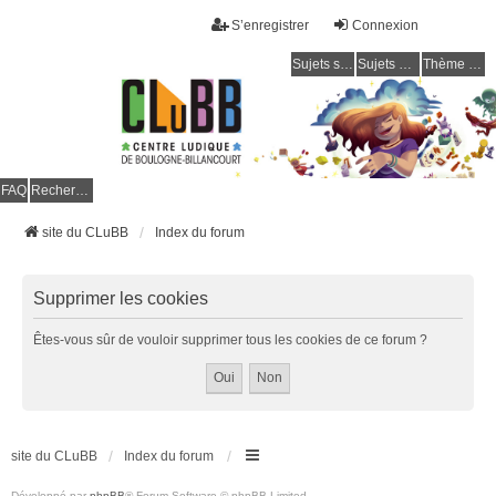
S’enregistrer
Connexion
Sujets sans réponse
Sujets actifs
Thème clair / foncé
CLuBB
FAQ
Rechercher
site du CLuBB
Index du forum
Supprimer les cookies
Êtes-vous sûr de vouloir supprimer tous les cookies de ce forum ?
site du CLuBB
Index du forum
Développé par
phpBB
® Forum Software © phpBB Limited