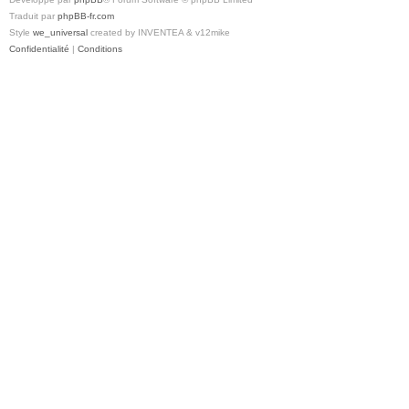
Traduit par
phpBB-fr.com
Style
we_universal
created by INVENTEA & v12mike
Confidentialité
|
Conditions