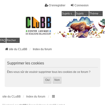
S’enregistrer
Connexion
Sujets sans réponse
Sujets actifs
Thème clair / foncé
CLuBB
FAQ
Rechercher
site du CLuBB
Index du forum
Supprimer les cookies
Êtes-vous sûr de vouloir supprimer tous les cookies de ce forum ?
site du CLuBB
Index du forum
Développé par
phpBB
® Forum Software © phpBB Limited