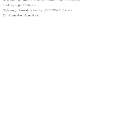
Traduit par
phpBB-fr.com
Style
we_universal
created by INVENTEA & v12mike
Confidentialité
|
Conditions