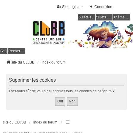
S’enregistrer
Connexion
Sujets sans réponse
Sujets actifs
Thème clair / foncé
CLuBB
FAQ
Rechercher
site du CLuBB
Index du forum
Supprimer les cookies
Êtes-vous sûr de vouloir supprimer tous les cookies de ce forum ?
site du CLuBB
Index du forum
Développé par
phpBB
® Forum Software © phpBB Limited