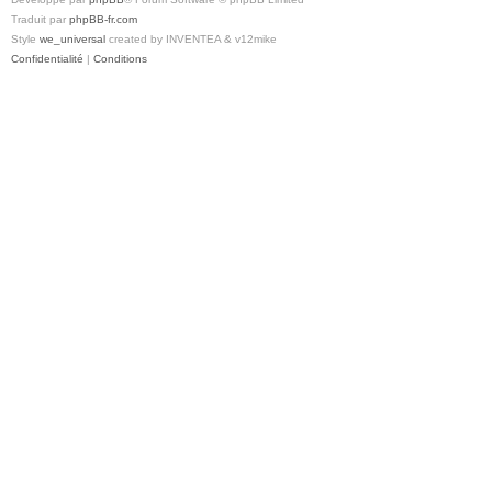
Traduit par
phpBB-fr.com
Style
we_universal
created by INVENTEA & v12mike
Confidentialité
|
Conditions