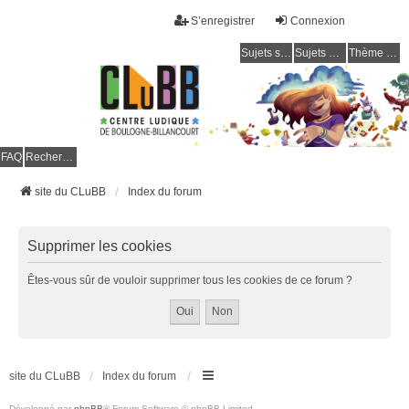
S’enregistrer
Connexion
Sujets sans réponse
Sujets actifs
Thème clair / foncé
CLuBB
FAQ
Rechercher
site du CLuBB
Index du forum
Supprimer les cookies
Êtes-vous sûr de vouloir supprimer tous les cookies de ce forum ?
site du CLuBB
Index du forum
Développé par
phpBB
® Forum Software © phpBB Limited