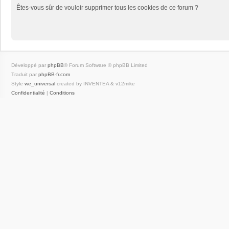
Êtes-vous sûr de vouloir supprimer tous les cookies de ce forum ?
Développé par
phpBB
® Forum Software © phpBB Limited
Traduit par
phpBB-fr.com
Style
we_universal
created by INVENTEA & v12mike
Confidentialité
|
Conditions