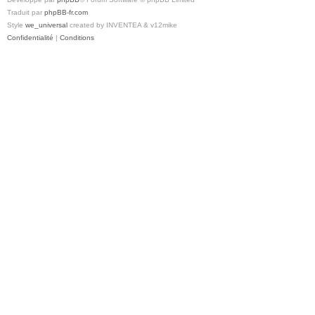
Traduit par
phpBB-fr.com
Style
we_universal
created by INVENTEA & v12mike
Confidentialité
|
Conditions