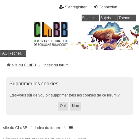
S’enregistrer
Connexion
Sujets sans réponse
Sujets actifs
Thème clair / foncé
CLuBB
FAQ
Rechercher
site du CLuBB
Index du forum
Supprimer les cookies
Êtes-vous sûr de vouloir supprimer tous les cookies de ce forum ?
site du CLuBB
Index du forum
Développé par
phpBB
® Forum Software © phpBB Limited