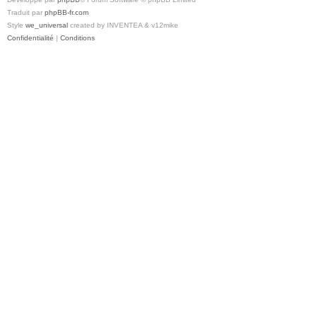
Traduit par
phpBB-fr.com
Style
we_universal
created by INVENTEA & v12mike
Confidentialité
|
Conditions