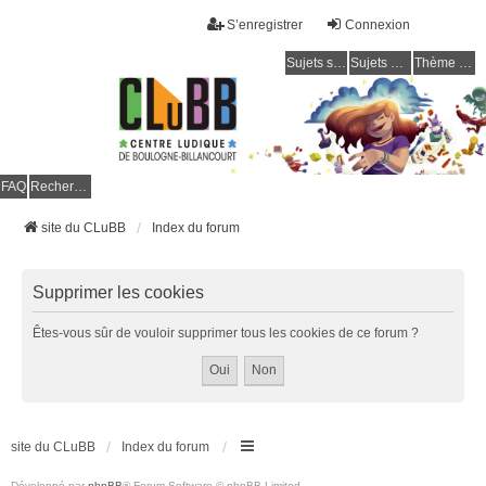
S’enregistrer
Connexion
Sujets sans réponse
Sujets actifs
Thème clair / foncé
CLuBB
FAQ
Rechercher
site du CLuBB
Index du forum
Supprimer les cookies
Êtes-vous sûr de vouloir supprimer tous les cookies de ce forum ?
site du CLuBB
Index du forum
Développé par
phpBB
® Forum Software © phpBB Limited