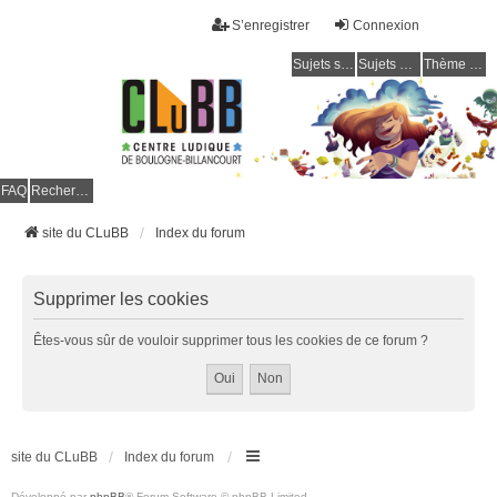
S’enregistrer
Connexion
Sujets sans réponse
Sujets actifs
Thème clair / foncé
CLuBB
FAQ
Rechercher
site du CLuBB
Index du forum
Supprimer les cookies
Êtes-vous sûr de vouloir supprimer tous les cookies de ce forum ?
site du CLuBB
Index du forum
Développé par
phpBB
® Forum Software © phpBB Limited