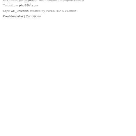
Traduit par
phpBB-fr.com
Style
we_universal
created by INVENTEA & v12mike
Confidentialité
|
Conditions