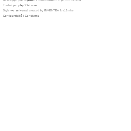
Traduit par
phpBB-fr.com
Style
we_universal
created by INVENTEA & v12mike
Confidentialité
|
Conditions