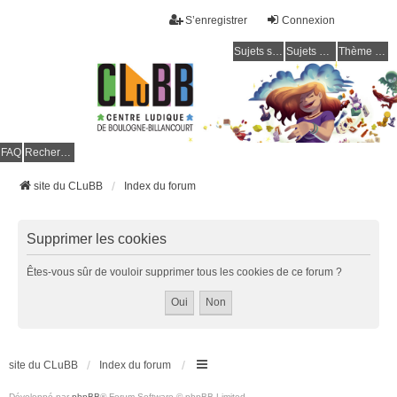
S’enregistrer
Connexion
Sujets sans réponse
Sujets actifs
Thème clair / foncé
CLuBB
FAQ
Rechercher
site du CLuBB
Index du forum
Supprimer les cookies
Êtes-vous sûr de vouloir supprimer tous les cookies de ce forum ?
site du CLuBB
Index du forum
Développé par
phpBB
® Forum Software © phpBB Limited